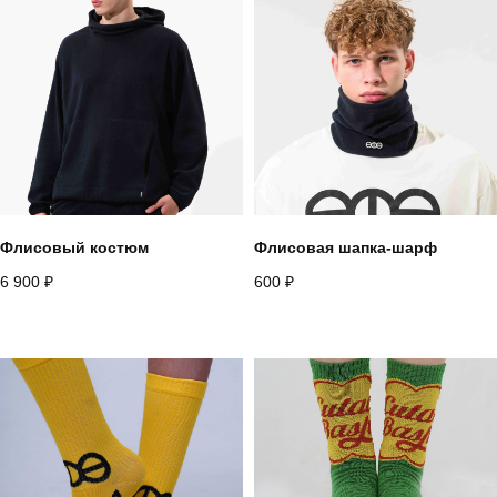
Назад
Флисовый костюм
Флисовая шапка-шарф
6 900
₽
600
₽
+
7 916 860 15 55
Instagram*