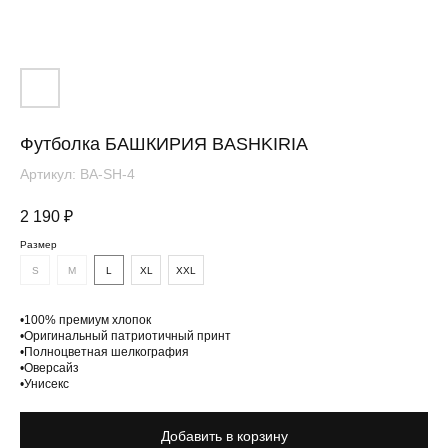
Футболка БАШКИРИЯ BASHKIRIA
Артикул:
BA-SH-4
2 190
₽
Размер
Вам понравится
S
M
L
XL
XXL
•100% премиум хлопок
•Оригинальный патриотичный принт
•Полноцветная шелкография
•Оверсайз
•Унисекс
Добавить в корзину