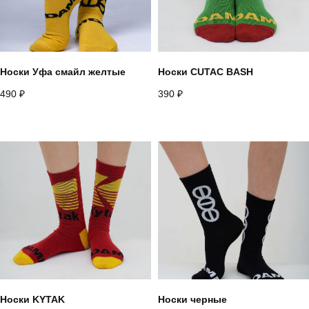
Telegram
Whatsapp
Youtube
Vkontakte
Носки Уфа смайл желтые
Носки CUTAC BASH
490
₽
390
₽
Политика конфиденциальности
Договор оферты
*запрещено на территории РФ
2026
разработано в
webius.pro
Носки KYTAK
Носки черные