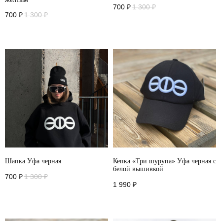
700
₽
1 300
₽
700
₽
1 300
₽
Шапка Уфа черная
Кепка «Три шурупа» Уфа черная с
белой вышивкой
700
₽
1 300
₽
1 990
₽