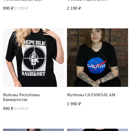
990
₽
2 190
₽
2 190
₽
+
7 916 860 15 55
Instagram*
Telegram
Whatsapp
Youtube
Vkontakte
Фуболка Республика
Футболка САЛАМ/SALAM
Башкортостан
1 990
₽
Политика конфиденциальности
990
₽
2 190
₽
Договор оферты
*запрещено на территории РФ