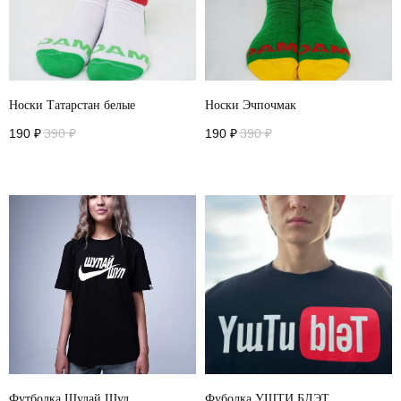
Носки Татарстан белые
Носки Эчпочмак
190
₽
390
₽
190
₽
390
₽
Футболка Шулай Шул
Фуболка УЩТИ БЛЭТ