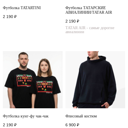
Футболка TATARTINI
Футболка ТАТАРСКИЕ
АВИАЛИНИИ/TATAR AIR
2 190
₽
2 190
₽
TATAR AIR - самые дорогие
авиалинии
Футболка кунг-фу чак-чак
Флисовый костюм
2 190
₽
6 900
₽