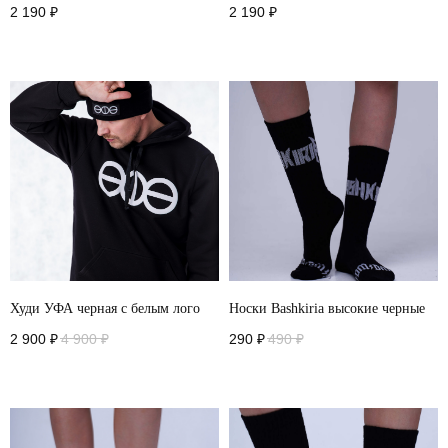
2 190
₽
2 190
₽
Худи УФА черная с белым лого
Носки Bashkiria высокие черные
2 900
₽
4 900
₽
290
₽
490
₽