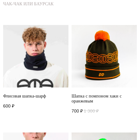
ЧАК-ЧАК ИЛИ БАУРСАК
Флисовая шапка-шарф
Шапка с помпоном хаки с
оранжевым
600
₽
700
₽
1 300
₽