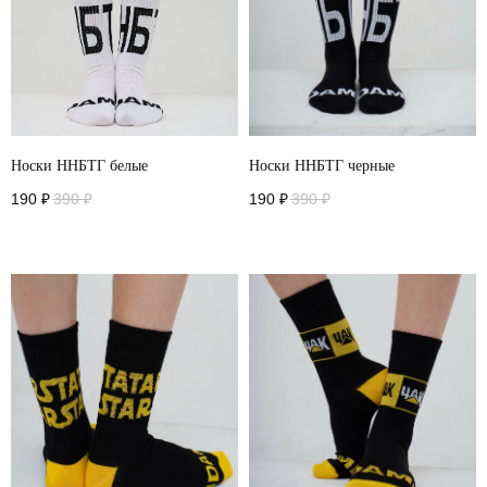
Носки ННБТГ белые
Носки ННБТГ черные
190
₽
390
₽
190
₽
390
₽