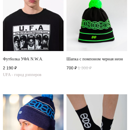
Футболка УФА N.W.A.
Шапка с помпоном черная неон
2 190
₽
700
₽
1 300
₽
UFA - город рэпперов