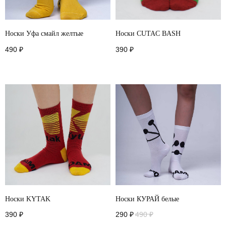
Носки Уфа смайл желтые
Носки CUTAC BASH
490
₽
390
₽
Носки KYTAK
Носки КУРАЙ белые
390
₽
290
₽
490
₽