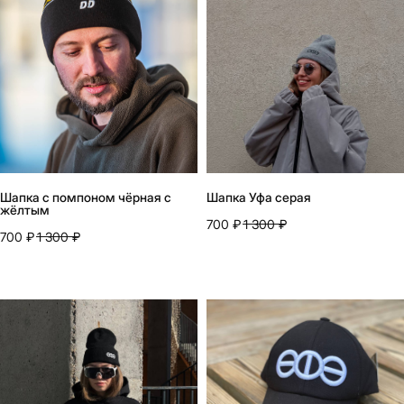
Шапка с помпоном чёрная с
Шапка Уфа серая
жёлтым
700
₽
1 300
₽
700
₽
1 300
₽