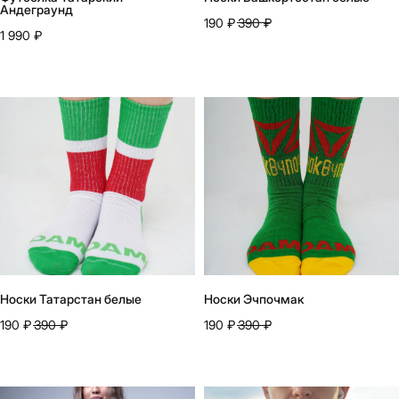
Андеграунд
190
₽
390
₽
1 990
₽
Носки Татарстан белые
Носки Эчпочмак
190
₽
390
₽
190
₽
390
₽