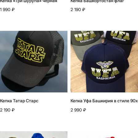
Кепка «Три шурупа» черная
Кепка Башкортостан флаг
1 990
₽
2 190
₽
Кепка Татар Старс
Кепка Уфа Башкирия в стиле 90х
2 190
₽
2 990
₽