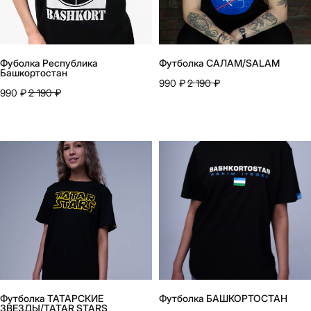
Фуболка Республика
Футболка САЛАМ/SALAM
Башкортостан
+
7 916 860 15 55
990
₽
2 190
₽
990
₽
2 190
₽
Instagram*
Telegram
Whatsapp
Youtube
Vkontakte
Политика конфиденциальности
Договор оферты
*запрещено на территории РФ
Футболка ТАТАРСКИЕ
Футболка БАШКОРТОСТАН
ЗВЕЗДЫ/TATAR STARS