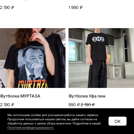
2 190
₽
1 990
₽
Футболка МУРТАЗА
Футболка Уфа new
2 190
₽
990
₽
2 190
₽
Мы используем cookies для улучшения работы нашего сервиса.
Продолжая пользоваться нашим сайтом, вы даёте согласие на
OK
обработку данных с целью сбора аналитики. Подробнее в нашей
Политике конфиденциальности.