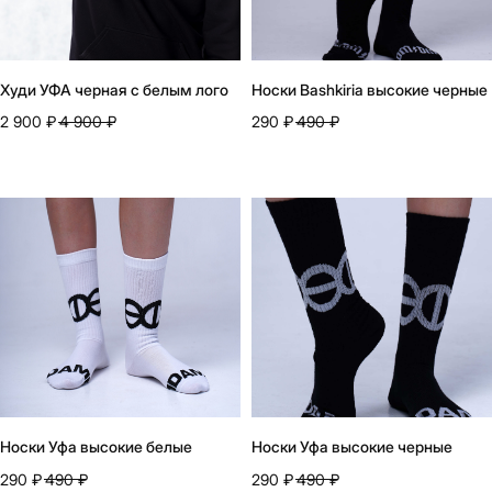
Худи УФА черная с белым лого
Носки Bashkiria высокие черные
2 900
₽
4 900
₽
290
₽
490
₽
Носки Уфа высокие белые
Носки Уфа высокие черные
290
₽
490
₽
290
₽
490
₽