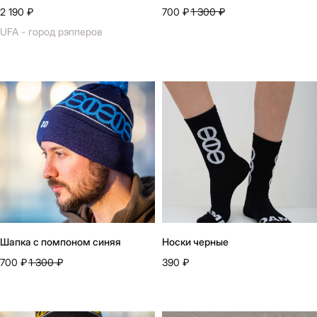
2 190
₽
700
₽
1 300
₽
UFA - город рэпперов
Шапка с помпоном синяя
Носки черные
700
₽
1 300
₽
390
₽