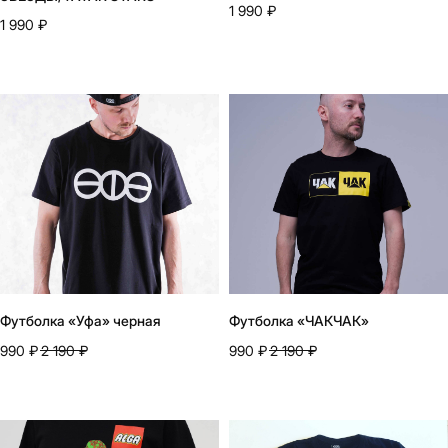
1 990
₽
2026
разработано в
webius.pro
1 990
₽
Футболка «Уфа» черная
Футболка «ЧАКЧАК»
990
₽
2 190
₽
990
₽
2 190
₽