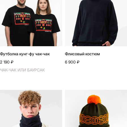
Футболка кунг-фу чак-чак
Флисовый костюм
2 190
₽
6 900
₽
ЧАК-ЧАК ИЛИ БАУРСАК