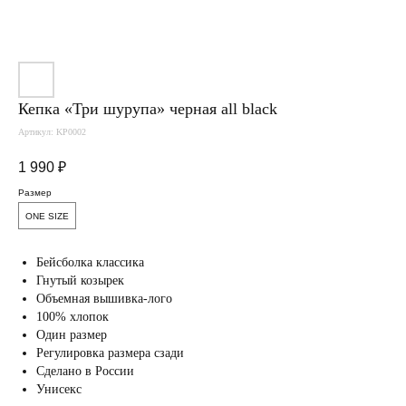
Кепка «Три шурупа» черная all black
Артикул:
KP0002
1 990
₽
Размер
ONE SIZE
Бейсболка классика
Вам понравится
Гнутый козырек
Объемная вышивка-лого
100% хлопок
Один размер
Регулировка размера сзади
Сделано в России
Унисекс