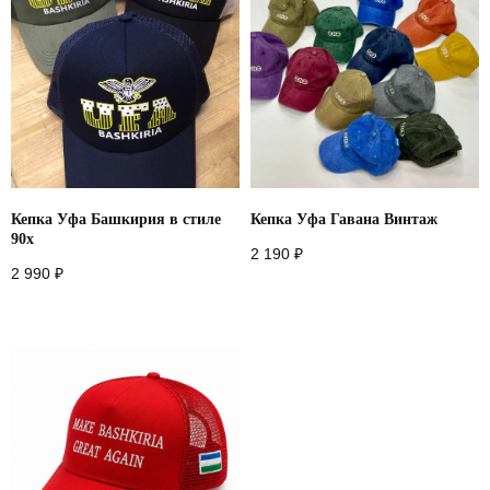
Назад
Кепка Уфа Башкирия в стиле
Кепка Уфа Гавана Винтаж
90х
2 190
₽
2 990
₽
+
7 916 860 15 55
Instagram*
Telegram
Whatsapp
Youtube
Vkontakte