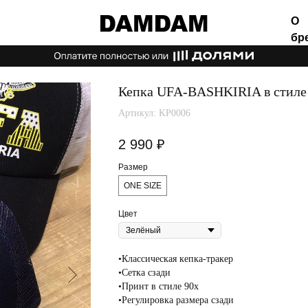
О
бренде
Кепка UFA-BASHKIRIA в стиле
Артикул:
KP0006
2 990
₽
Размер
ONE SIZE
Цвет
•Классическая кепка-тракер
•Сетка сзади
•Принт в стиле 90х
•Регулировка размера сзади