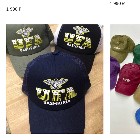
1 990
₽
1 990
₽