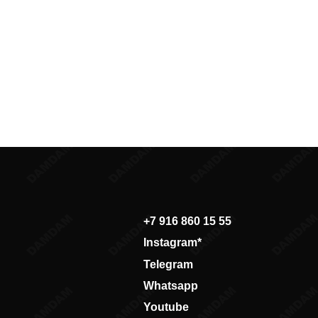
+
7 916 860 15 55
Instagram*
Telegram
Whatsapp
Youtube
Vkontakte
Политика конфиденциальности
Договор оферты
*запрещено на территории РФ
разработано в
webius.pro