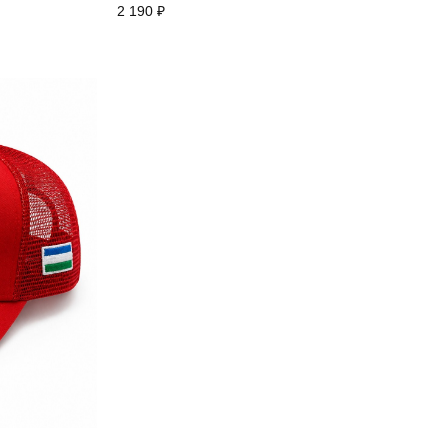
2 190
₽