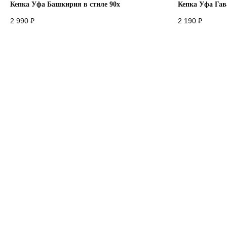
Кепка Уфа Башкирия в стиле 90х
Кепка Уфа Гав
2 990
₽
2 190
₽