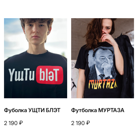
Носки Уфа смайл
Носки CUTAC BASH
желтые
₽
390
₽
490