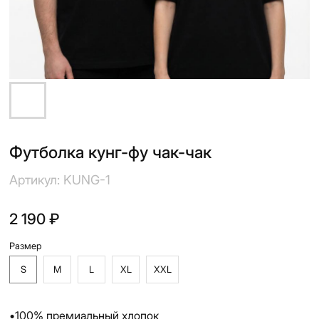
Футболка кунг-фу чак-чак
Артикул:
KUNG-1
2 190
₽
Размер
S
M
L
XL
XXL
•100% премиальный хлопок
•Оригинальный принт на груди в стиле 8-битных игр из
90-х
•Полноцветная шелкография
•OVERSIZE крой
•Унисекс
•Сделано в России
Добавить в корзину
Вам понравится