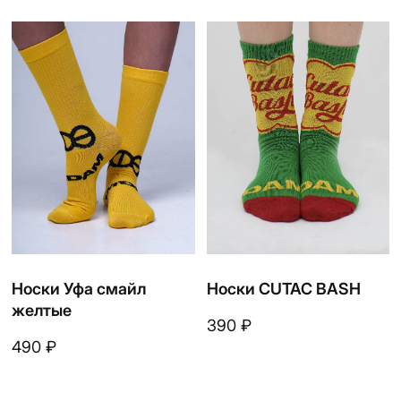
+
7 916 860 15 55
Instagram*
Telegram
Whatsapp
Youtube
Vkontakte
Политика конфиденциальности
Договор оферты
*запрещено на территории РФ
2026
разработано в
webius.pro