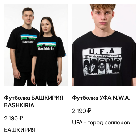
Флисовый костюм
Флисовая шапка-шарф
₽
₽
6 900
600