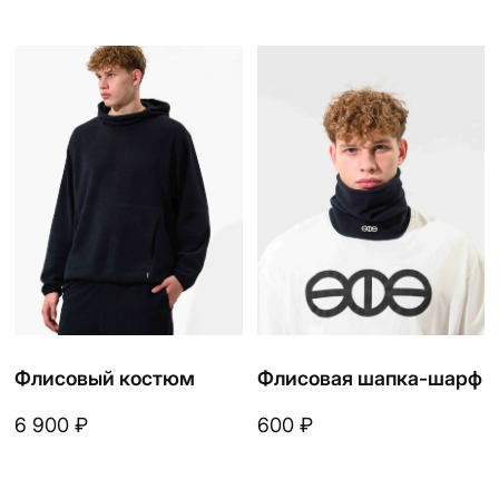
Носки KYTAK
Носки черные
₽
₽
390
390
Назад
Кепка MAGA
₽
2 190