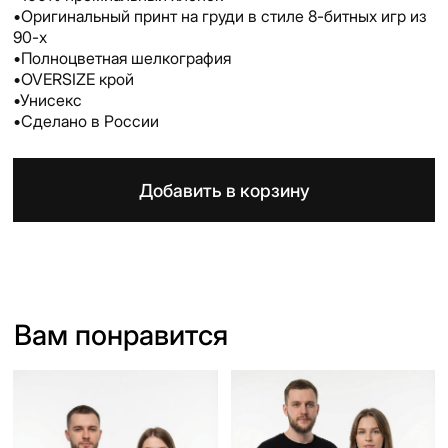
Футболка кунг-фу чак-
Футболка ТАТАРСКИЕ
чак
АВИАЛИНИИ/TATAR
AIR
₽
2 190
₽
2 190
ЧАК-ЧАК ИЛИ
TATAR AIR - самые
БАУРСАК
дорогие авиалинии