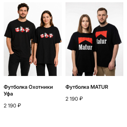
₽
2 190
UFA - город рэпперов
БАШКИРИЯ
Фуболка УЩТИ БЛЭТ
Футболка МУРТАЗА
₽
₽
2 190
2 190