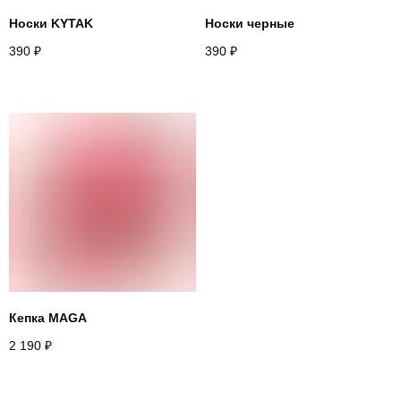
Носки KYTAK
Носки черные
390
₽
390
₽
Кепка MAGA
2 190
₽