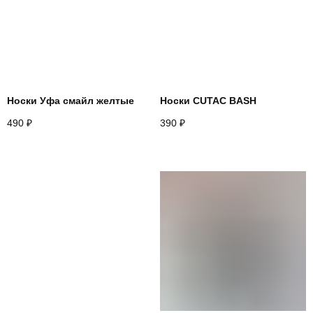
Instagram*
Telegram
Whatsapp
Youtube
Vkontakte
Носки Уфа смайл желтые
Носки CUTAC BASH
490
₽
390
₽
Политика конфиденциальности
Договор оферты
*запрещено на территории РФ
2026
разработано в
webius.pro