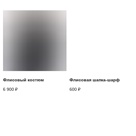
Назад
Флисовый костюм
Флисовая шапка-шарф
6 900
₽
600
₽
+
7 916 860 15 55