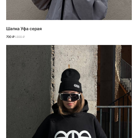
Шапка Уфа серая
700
₽
1 300
₽