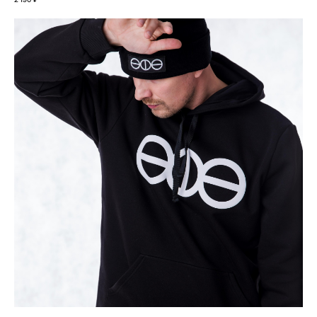
+
7 916 860 15 55
Instagram*
Telegram
Whatsapp
Youtube
Vkontakte
Политика конфиденциальности
Договор оферты
*запрещено на территории РФ