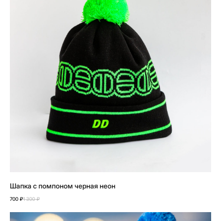
Шапка с помпоном черная неон
700
₽
1 300
₽