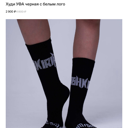
Худи УФА черная с белым лого
2026
разработано в
webius.pro
2 900
₽
4 900
₽