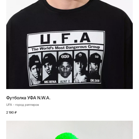
Футболка УФА N.W.A.
UFA - город рэпперов
2 190
₽