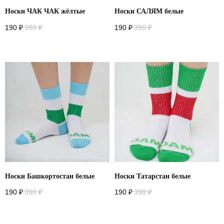
Youtube
Носки ЧАК ЧАК жёлтые
Носки САЛЯМ белые
Vkontakte
190
₽
390
₽
190
₽
390
₽
Политика конфиденциальности
Договор оферты
*запрещено на территории РФ
2026
разработано в
webius.pro
Носки Башкортостан белые
Носки Татарстан белые
190
₽
390
₽
190
₽
390
₽