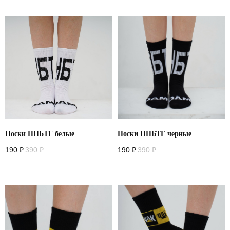
Носки ННБТГ белые
Носки ННБТГ черные
190
₽
390
₽
190
₽
390
₽