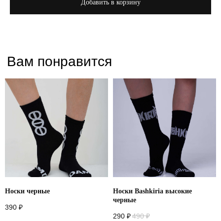
Добавить в корзину
Носки черные
Носки Bashkiria высокие
черные
390
₽
290
₽
490
₽