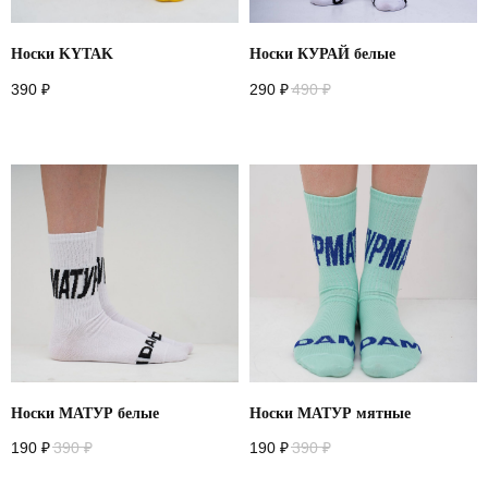
Носки KYTAK
Носки КУРАЙ белые
390
₽
290
₽
490
₽
Носки МАТУР белые
Носки МАТУР мятные
190
₽
390
₽
190
₽
390
₽