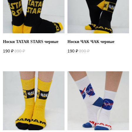
Назад
Носки TATAR STARS черные
Носки ЧАК ЧАК черные
190
₽
390
₽
190
₽
390
₽
+
7 916 860 15 55
Instagram*
Telegram
Whatsapp