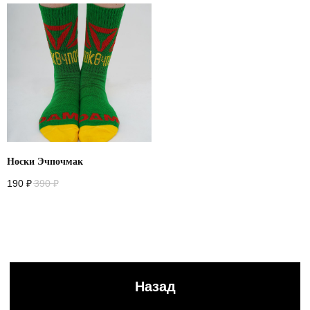
Носки Эчпочмак
190
₽
390
₽