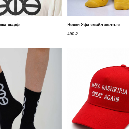
пка-шарф
Носки Уфа смайл желтые
490
₽
Назад