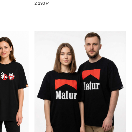
2 190
₽