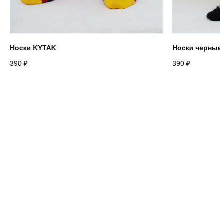
Носки KYTAK
Носки черны
390
₽
390
₽