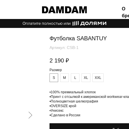
О
бренде
Футболка SABANTUY
Артикул:
CSB-1
2 190
₽
Размер
S
M
L
XL
XXL
•100% премиальный хлопок
•Принт с отсылкой к американской workwear-кл
•Полноцветная шелкография
•OVERSIZE крой
•Унисекс
•Сделано в России