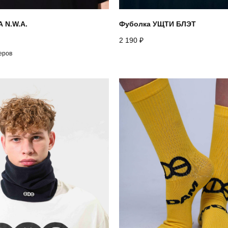
 N.W.A.
Фуболка УЩТИ БЛЭТ
2 190
₽
еров