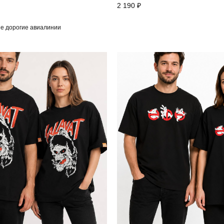
2 190
₽
ые дорогие авиалинии