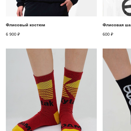
Флисовый костюм
Флисовая ша
6 900
₽
600
₽