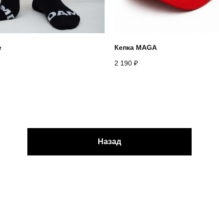
е
Кепка MAGA
2 190
₽