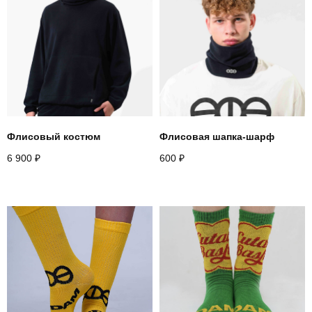
Назад
Флисовый костюм
Флисовая шапка-шарф
6 900
₽
600
₽
+
7 916 860 15 55
Instagram*
Telegram