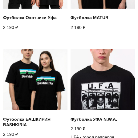
Футболка Охотники Уфа
Футболка MATUR
2 190
₽
2 190
₽
Футболка БАШКИРИЯ
Футболка УФА N.W.A.
BASHKIRIA
2 190
₽
2 190
₽
UFA - город рэпперов