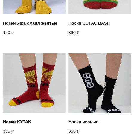
Whatsapp
Youtube
Vkontakte
Носки Уфа смайл желтые
Носки CUTAC BASH
490
₽
390
₽
Политика конфиденциальности
Договор оферты
*запрещено на территории РФ
2026
разработано в
webius.pro
Носки KYTAK
Носки черные
390
₽
390
₽