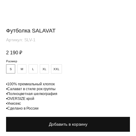
Футболка SALAVAT
Артикул:
SLV-1
2 190
₽
Размер
S
M
L
XL
XXL
Вам понравится
•100% премиальный хлопок
•Салават в стиле рок группы
•Полноцветная шелкография
•OVERSIZE крой
•Унисекс
•Сделано в России
Добавить в корзину