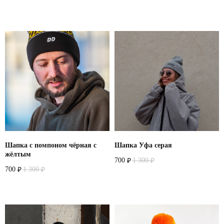
Назад
Шапка с помпоном чёрная с
Шапка Уфа серая
жёлтым
700
1 300
₽
₽
700
1 300
₽
₽