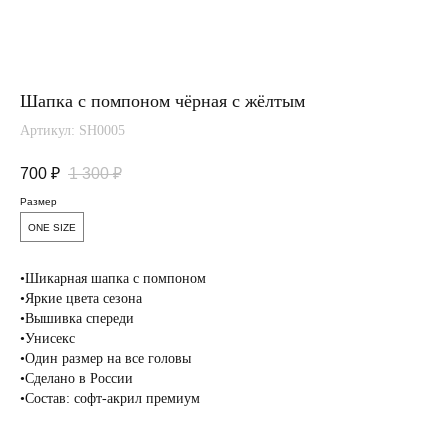
Шапка с помпоном чёрная с жёлтым
Артикул:
SH0005
700
₽
1 300
₽
Размер
ONE SIZE
•Шикарная шапка с помпоном
Вам понравится
•Яркие цвета сезона
•Вышивка спереди
•Унисекс
•Один размер на все головы
•Сделано в России
•Состав: софт-акрил премиум