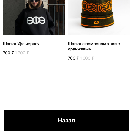
+
7 916 860 15 55
Instagram*
Telegram
Шапка Уфа черная
Шапка с помпоном хаки с
Whatsapp
оранжевым
700
₽
1 300
₽
Youtube
700
₽
1 300
₽
Vkontakte
Политика конфиденциальности
Договор оферты
*запрещено на территории РФ
2026
разработано в
webius.pro