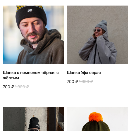
Назад
Шапка с помпоном чёрная с
Шапка Уфа серая
жёлтым
700
₽
1 300
₽
700
₽
1 300
₽