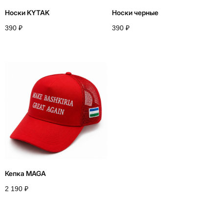
Носки KYTAK
Носки черные
390
₽
390
₽
Кепка MAGA
2 190
₽