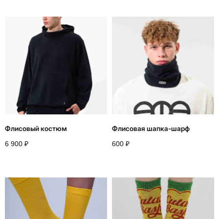
Назад
Флисовый костюм
Флисовая шапка-шарф
6 900
₽
600
₽
+
7 916 860 15 55