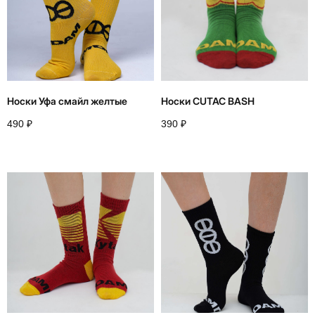
Instagram*
Telegram
Whatsapp
Youtube
Vkontakte
Носки Уфа смайл желтые
Носки CUTAC BASH
490
₽
390
₽
Политика конфиденциальности
Договор оферты
*запрещено на территории РФ
2026
webius.pro
разработано в