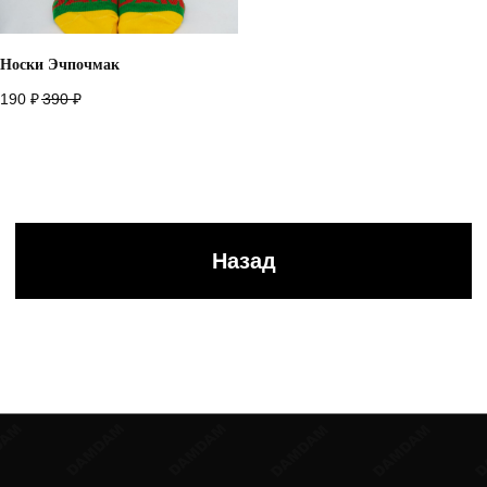
Носки Эчпочмак
190
₽
390
₽