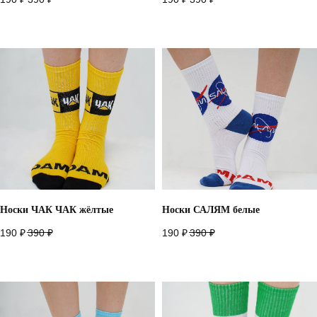
7 916 860 15 55
+
Instagram*
Telegram
Носки ЧАК ЧАК жёлтые
Носки САЛЯМ белые
Whatsapp
Youtube
190
₽
390
₽
190
₽
390
₽
Vkontakte
Политика конфиденциальности