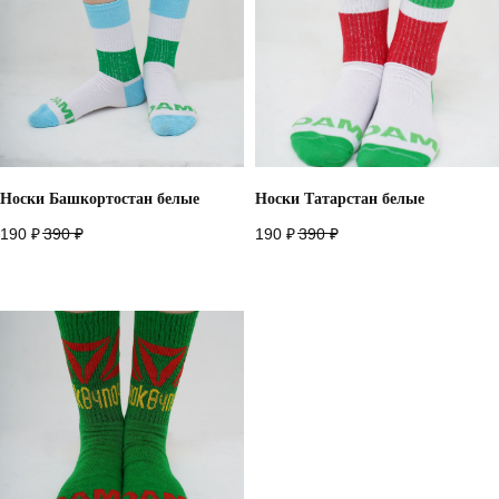
Договор оферты
*запрещено на территории РФ
2026
разработано в
webius.pro
Носки Башкортостан белые
Носки Татарстан белые
190
₽
390
₽
190
₽
390
₽