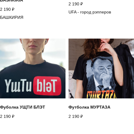
2 190
₽
2 190
₽
UFA - город рэпперов
БАШКИРИЯ
Фуболка УЩТИ БЛЭТ
Футболка МУРТАЗА
2 190
₽
2 190
₽