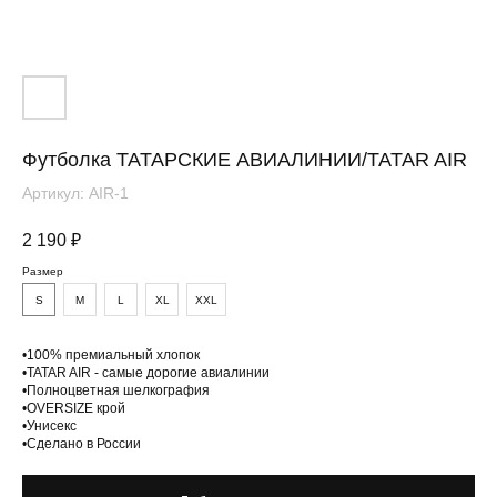
Футболка ТАТАРСКИЕ АВИАЛИНИИ/TATAR AIR
Артикул:
AIR-1
2 190
₽
Размер
S
M
L
XL
XXL
Вам понравится
•100% премиальный хлопок
•TATAR AIR - самые дорогие авиалинии
•Полноцветная шелкография
•OVERSIZE крой
•Унисекс
•Сделано в России