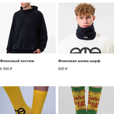
Назад
Флисовый костюм
Флисовая шапка-шарф
6 900
₽
600
₽
+
7 916 860 15 55
Instagram*