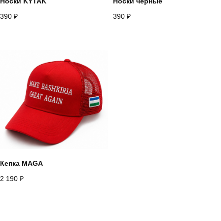
Носки KYTAK
Носки черные
390
₽
390
₽
Кепка MAGA
2 190
₽