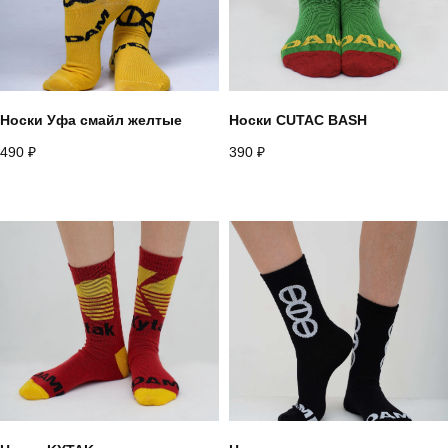
Telegram
Whatsapp
Youtube
Vkontakte
Носки Уфа смайл желтые
Носки CUTAC BASH
490
₽
390
₽
Политика конфиденциальности
Договор оферты
*запрещено на территории РФ
2026
разработано в
webius.pro