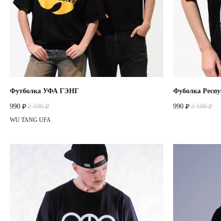
Футболка УФА ГЭНГ
Фуболка Респу
990
2 190
990
2 190
₽
₽
₽
₽
WU TANG UFA