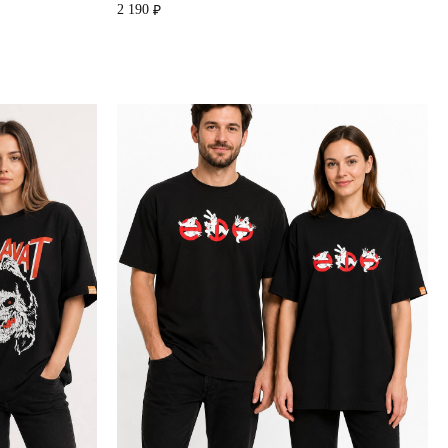
2 190
₽