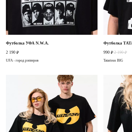
Футболка УФА N.W.A.
Футболка TА
2 190
990
2 190
₽
₽
₽
UFA - город рэпперов
Tatarious BIG