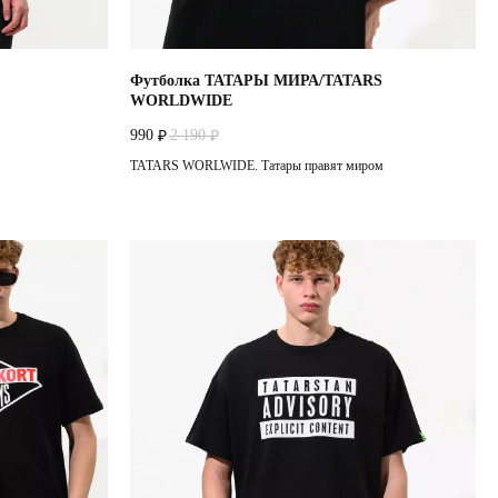
Футболка ТАТАРЫ МИРА/TATARS
WORLDWIDE
990
2 190
₽
₽
TATARS WORLWIDE. Татары правят миром