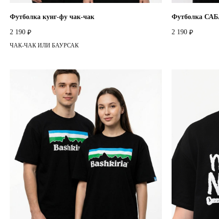
Футболка кунг-фу чак-чак
Футболка СА
2 190
2 190
₽
₽
ЧАК-ЧАК ИЛИ БАУРСАК