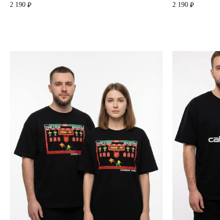
2 190
2 190
₽
₽