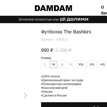
О
бренде
Футболка The Bashkirs
Артикул:
THEB-2
990
₽
2 190
₽
Размер
S
M
L
XL
XXL
3XL
4XL
•100% хлопок
•Оригинальный принт на груди
•Полноцветная шелкография
•Классический крой
•Унисекс
•Сделано в России