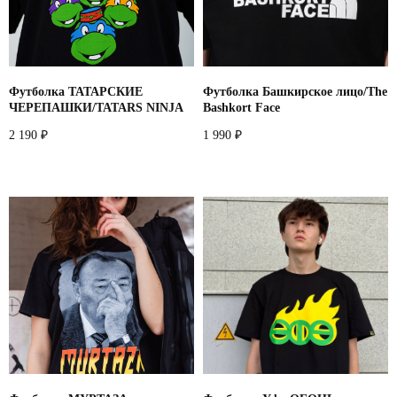
Telegram
Whatsapp
Youtube
Vkontakte
Футболка ТАТАРСКИЕ
Футболка Башкирское лицо/The
ЧЕРЕПАШКИ/TATARS NINJA
Bashkort Face
2 190
1 990
₽
₽
Политика конфиденциальности
Договор оферты
*запрещено на территории РФ
2026
разработано в
webius.pro