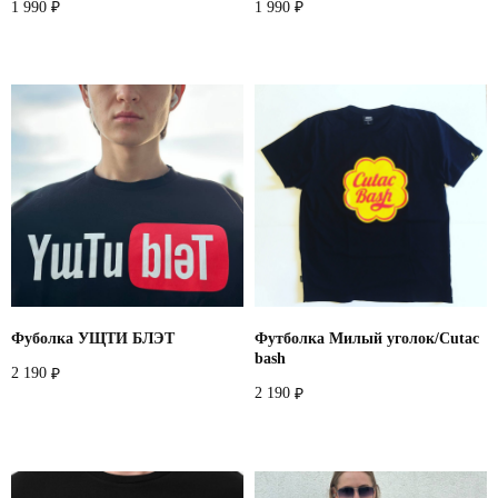
1 990
1 990
₽
₽
Фуболка УЩТИ БЛЭТ
Футболка Милый уголок/Cutac
bash
2 190
₽
2 190
₽