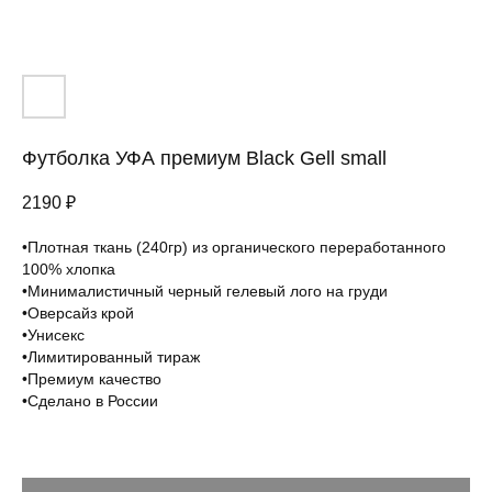
Футболка УФА премиум Black Gell small
2190
₽
•Плотная ткань (240гр) из органического переработанного
100% хлопка
•Минималистичный черный гелевый лого на груди
Вам понравится
•Оверсайз крой
•Унисекс
•Лимитированный тираж
•Премиум качество
•Сделано в России