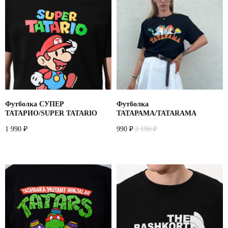
Назад
Футболка СУПЕР
Футболка
ТАТАРИО/SUPER TATARIO
ТАТАРАМА/TATARAMA
1 990
990
2 190
₽
₽
₽
+
7 916 860 15 55
Instagram*