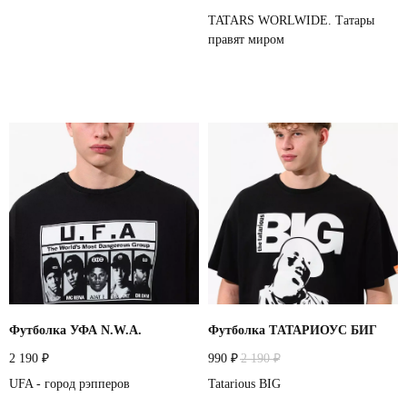
TATARS WORLWIDE. Татары
правят миром
Футболка УФА N.W.A.
Футболка TАТАРИОУС БИГ
2 190
990
2 190
₽
₽
₽
UFA - город рэпперов
Tatarious BIG