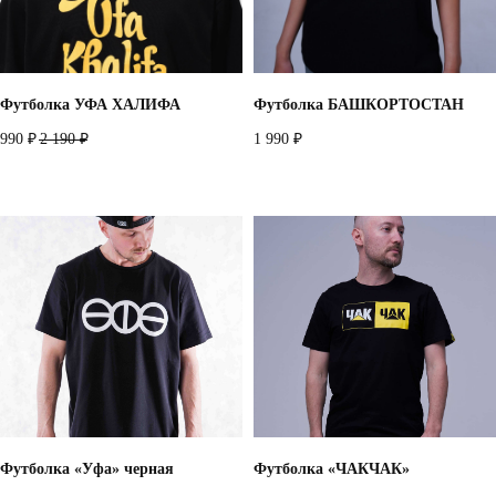
Футболка УФА ХАЛИФА
Футболка БАШКОРТОСТАН
990
2 190
1 990
₽
₽
₽
Футболка «Уфа» черная
Футболка «ЧАКЧАК»