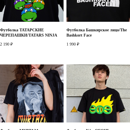
Telegram
Whatsapp
Youtube
Vkontakte
Футболка ТАТАРСКИЕ
Футболка Башкирское лицо/The
ЧЕРЕПАШКИ/TATARS NINJA
Bashkort Face
2 190
1 990
₽
₽
Политика конфиденциальности
Договор оферты
*запрещено на территории РФ
2026
разработано в
webius.pro