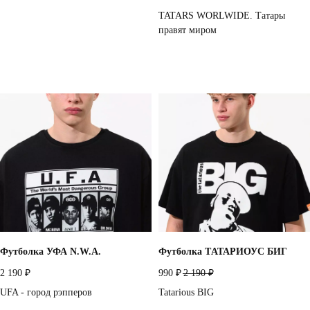
TATARS WORLWIDE. Татары
правят миром
Футболка УФА N.W.A.
Футболка TАТАРИОУС БИГ
2 190
990
2 190
₽
₽
₽
UFA - город рэпперов
Tatarious BIG