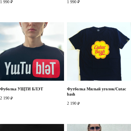
1 990
1 990
₽
₽
Фуболка УЩТИ БЛЭТ
Футболка Милый уголок/Cutac
bash
2 190
₽
2 190
₽