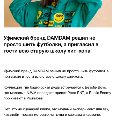
гости всю старую школу хип‑хопа.
Уфимский бренд DAMDAM решил не просто шить футболки, а
пригласил в гости всю старую школу хип‑хопа.
Коллекция, где башкирская душа встречается с Beastie Boys,
где молодые N.W.A передают привет Рене RNT, а Public Enemy
проживают в Ишимбае.
Нет, это не сценарий клипа, это модный эксперимент для тех,
кто любит носить историю на груди и сарказм в кармане.
Итоговая эстетика: местами ностальгия по 90‑м, местами
ироничный уфимский колорит - гетто-бластеры, в которых на
фите у Wu-Tang поет Айдар Галимов.
Одним словом, DAMDAM снова миксует культур-мультур на
радость егетлар и кызлар.
Только не потеряйте от радости широкие штаны.
22.05.2026